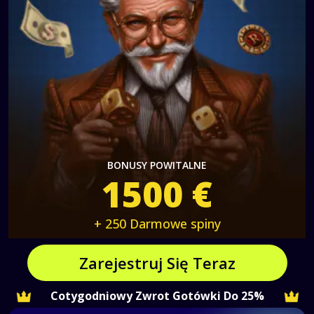
BONUSY POWITALNE
1500 €
+ 250 Darmowe spiny
Zarejestruj Się Teraz
Cotygodniowy Zwrot Gotówki Do 25%