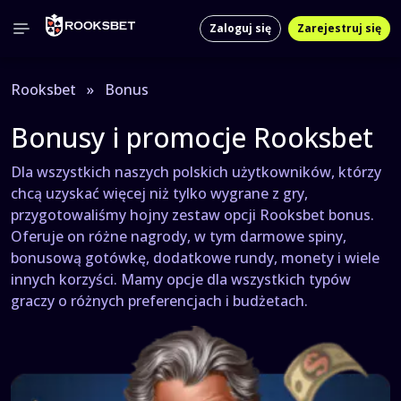
Zaloguj się
Zarejestruj się
Rooksbet
»
Bonus
Bonusy i promocje Rooksbet
Dla wszystkich naszych polskich użytkowników, którzy
chcą uzyskać więcej niż tylko wygrane z gry,
przygotowaliśmy hojny zestaw opcji Rooksbet bonus.
Oferuje on różne nagrody, w tym darmowe spiny,
bonusową gotówkę, dodatkowe rundy, monety i wiele
innych korzyści. Mamy opcje dla wszystkich typów
graczy o różnych preferencjach i budżetach.