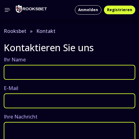
Anmelden
Registrieren
Rooksbet
»
Kontakt
Kontaktieren Sie uns
Ihr Name
E-Mail
Ihre Nachricht