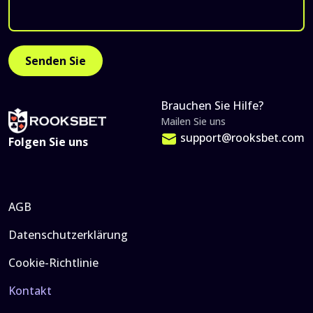
Brauchen Sie Hilfe?
Mailen Sie uns
support@rooksbet.com
Folgen Sie uns
AGB
Datenschutzerklärung
Cookie-Richtlinie
Kontakt