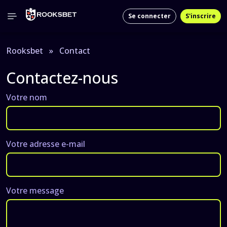
Se connecter
S'inscrire
Rooksbet
»
Contact
Contactez-nous
Votre nom
Votre adresse e-mail
Votre message